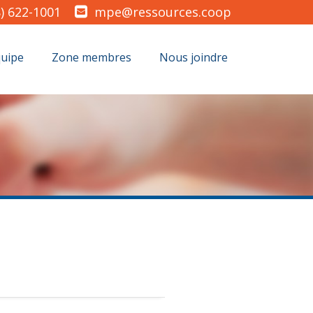
) 622-1001
mpe@ressources.coop
quipe
Zone membres
Nous joindre