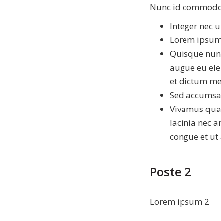
Nunc id commodo 
Integer nec u
Lorem ipsum d
Quisque nunc
augue eu elei
et dictum me
Sed accumsan
Vivamus quam
lacinia nec a
congue et ut 
Poste 2
Lorem ipsum 2